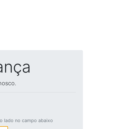
ança
nosco.
ao lado no campo abaixo