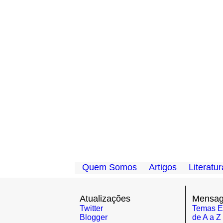
...
Quem Somos
Artigos
Literatu
.....
.....
Atualizações
Mensage
Twitter
Temas E
Blogger
de A a Z