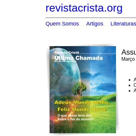
revistacrista.org
_____________________________________
Quem Somos
Artigos
Literatura
.....
.....
Assu
Março
A
O
A