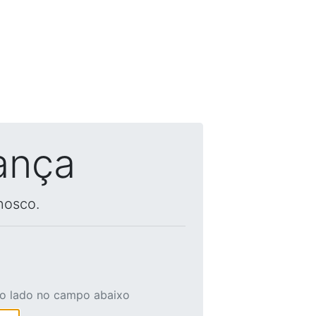
ança
nosco.
ao lado no campo abaixo