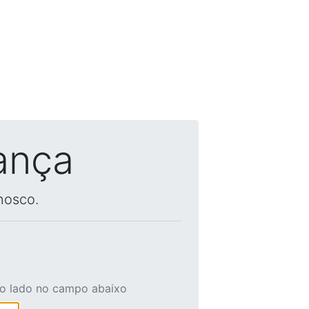
ança
nosco.
ao lado no campo abaixo