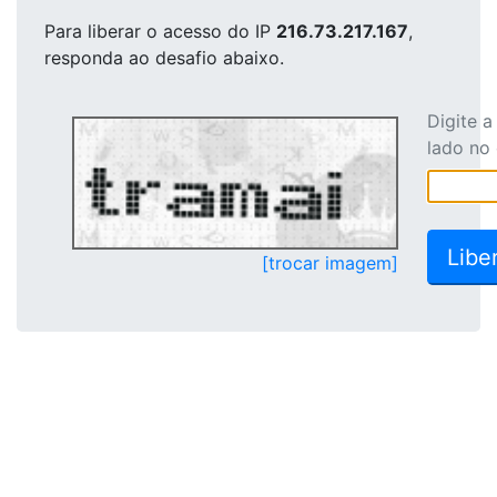
Para liberar o acesso
do IP
216.73.217.167
,
responda ao desafio abaixo.
Digite 
lado no
[trocar imagem]