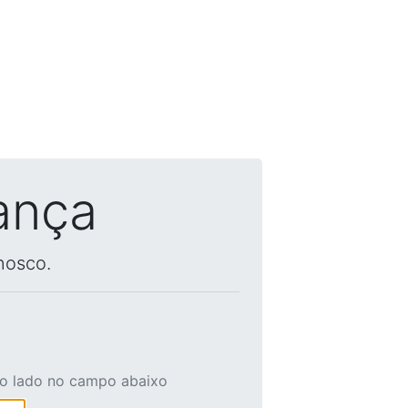
ança
nosco.
ao lado no campo abaixo