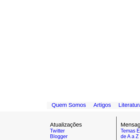
...
Quem Somos
Artigos
Literatu
.....
.....
Atualizações
Mensage
Twitter
Temas E
Blogger
de A a Z