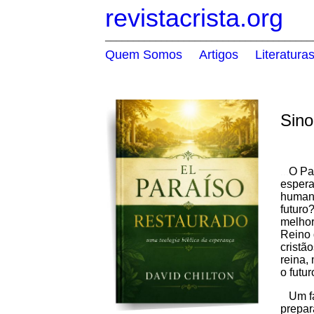
revistacrista.org
_____________________________________
Quem Somos
Artigos
Literatura
.....
.....
Sin
O Pa
...
espera
humani
futuro
melhor
Reino 
cristã
reina,
o futu
Um fat
prepar