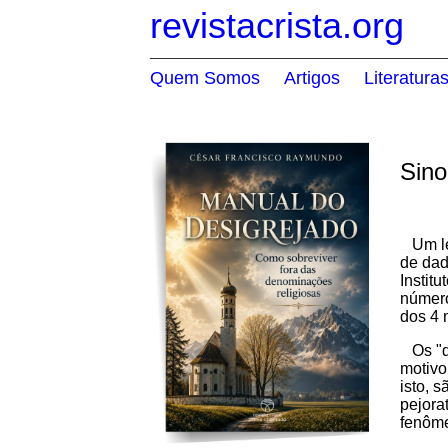
revistacrista.org
_____________________________________
Quem Somos
Artigos
Literatura
.....
.....
Sin
Um le
...
de dad
Institu
número
dos 4 
Os "de
motivo
isto, 
pejora
fenôme