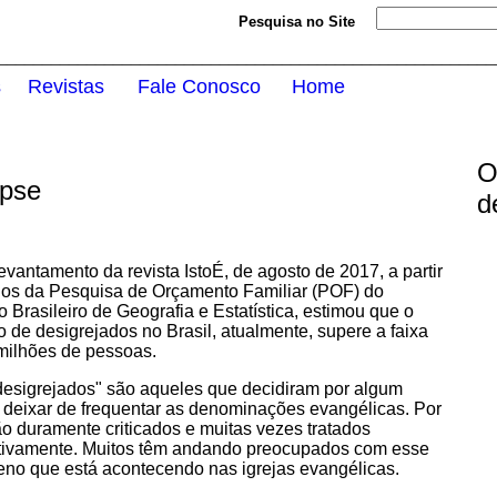
Pesquisa no Site
________________________________________________________
s
Revistas
.....
Fale Conosco
Home
.....
.....
O
opse
d
vantamento da revista IstoÉ, de agosto de 2017, a partir
os da Pesquisa de Orçamento Familiar (POF) do
to Brasileiro de Geografia e Estatística, estimou que o
 de desigrejados no Brasil, atualmente, supere a faixa
milhões de pessoas.
sigrejados" são aqueles que decidiram por algum
 deixar de frequentar as denominações evangélicas. Por
são duramente criticados e muitas vezes tratados
tivamente. Muitos têm andando preocupados com esse
no que está acontecendo nas igrejas evangélicas.