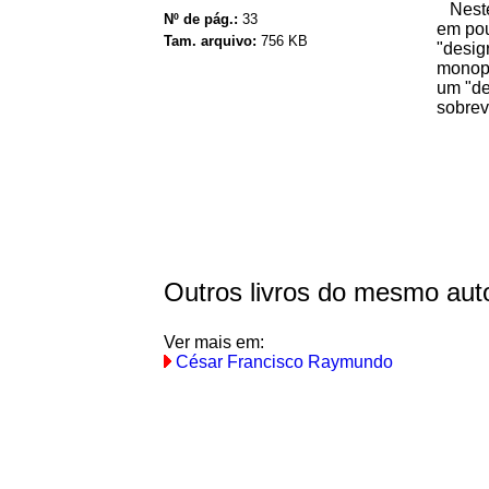
Neste 
Nº de pág.:
33
em pou
Tam. arquivo:
756 KB
"desig
monopó
um "de
sobrev
Outros livros do mesmo aut
Ver mais em:
César Francisco Raymundo