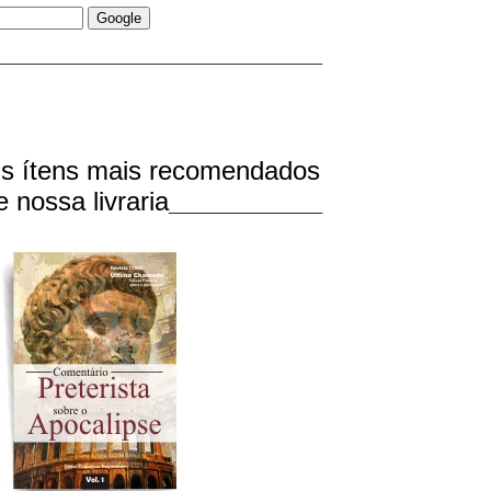
_____________________________________
s ítens mais recomendados
e nossa livraria
____________________