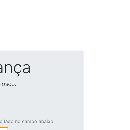
ança
nosco.
ao lado no campo abaixo