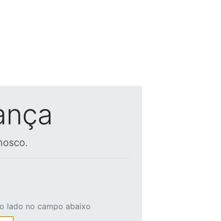
ança
nosco.
ao lado no campo abaixo